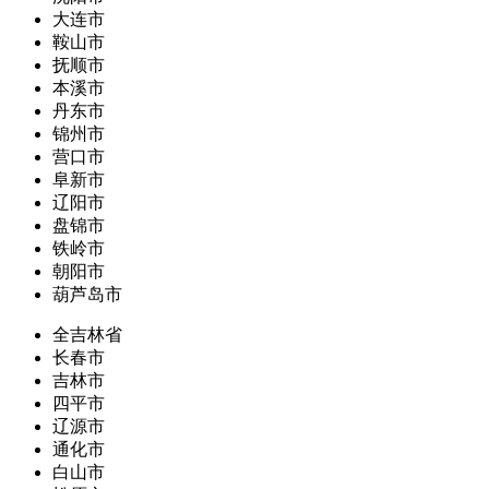
大连市
鞍山市
抚顺市
本溪市
丹东市
锦州市
营口市
阜新市
辽阳市
盘锦市
铁岭市
朝阳市
葫芦岛市
全吉林省
长春市
吉林市
四平市
辽源市
通化市
白山市