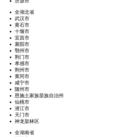
济源市
全湖北省
武汉市
黄石市
十堰市
宜昌市
襄阳市
鄂州市
荆门市
孝感市
荆州市
黄冈市
咸宁市
随州市
恩施土家族苗族自治州
仙桃市
潜江市
天门市
神龙架林区
全湖南省