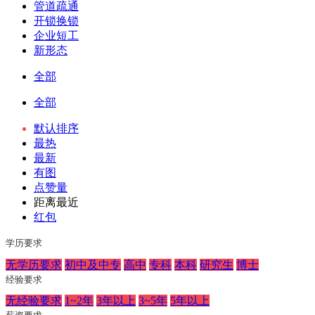
管道疏通
开锁换锁
企业短工
新形态
全部
全部
默认排序
最热
最新
有图
点赞量
距离最近
红包
学历要求
无学历要求
初中及中专
高中
专科
本科
研究生
博士
经验要求
无经验要求
1~2年
3年以上
3~5年
5年以上