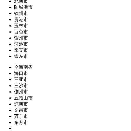
北海市
防城港市
钦州市
贵港市
玉林市
百色市
贺州市
河池市
来宾市
崇左市
全海南省
海口市
三亚市
三沙市
儋州市
五指山市
琼海市
文昌市
万宁市
东方市