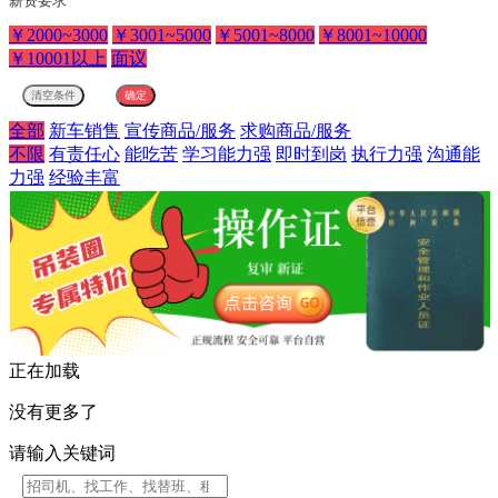
薪资要求
￥2000~3000
￥3001~5000
￥5001~8000
￥8001~10000
￥10001以上
面议
全部
新车销售
宣传商品/服务
求购商品/服务
不限
有责任心
能吃苦
学习能力强
即时到岗
执行力强
沟通能
力强
经验丰富
正在加载
没有更多了
请输入关键词