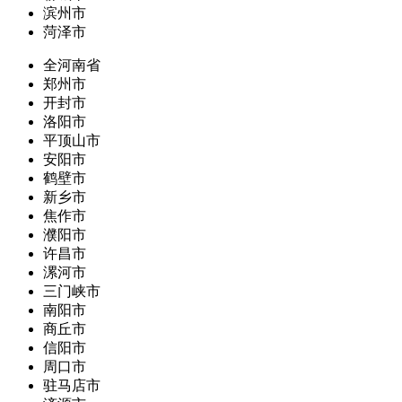
滨州市
菏泽市
全河南省
郑州市
开封市
洛阳市
平顶山市
安阳市
鹤壁市
新乡市
焦作市
濮阳市
许昌市
漯河市
三门峡市
南阳市
商丘市
信阳市
周口市
驻马店市