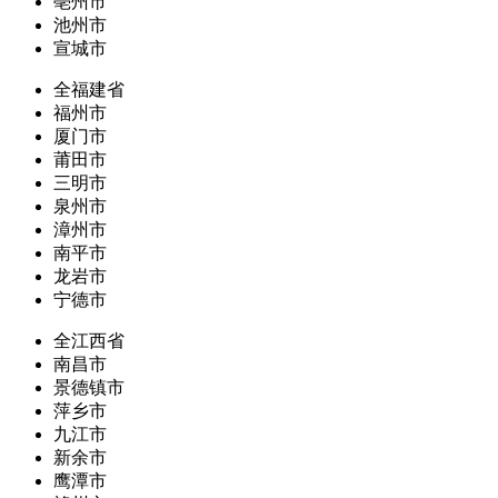
亳州市
池州市
宣城市
全福建省
福州市
厦门市
莆田市
三明市
泉州市
漳州市
南平市
龙岩市
宁德市
全江西省
南昌市
景德镇市
萍乡市
九江市
新余市
鹰潭市