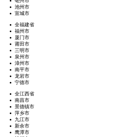
亳州市
池州市
宣城市
全福建省
福州市
厦门市
莆田市
三明市
泉州市
漳州市
南平市
龙岩市
宁德市
全江西省
南昌市
景德镇市
萍乡市
九江市
新余市
鹰潭市