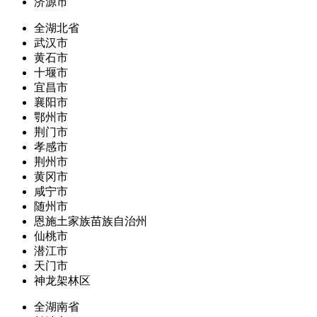
济源市
全湖北省
武汉市
黄石市
十堰市
宜昌市
襄阳市
鄂州市
荆门市
孝感市
荆州市
黄冈市
咸宁市
随州市
恩施土家族苗族自治州
仙桃市
潜江市
天门市
神龙架林区
全湖南省