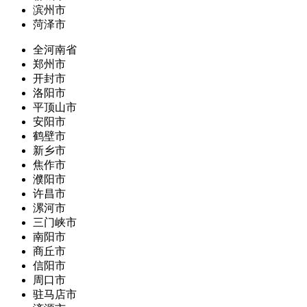
滨州市
菏泽市
全河南省
郑州市
开封市
洛阳市
平顶山市
安阳市
鹤壁市
新乡市
焦作市
濮阳市
许昌市
漯河市
三门峡市
南阳市
商丘市
信阳市
周口市
驻马店市