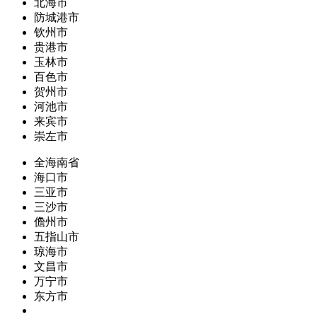
北海市
防城港市
钦州市
贵港市
玉林市
百色市
贺州市
河池市
来宾市
崇左市
全海南省
海口市
三亚市
三沙市
儋州市
五指山市
琼海市
文昌市
万宁市
东方市