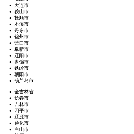
大连市
鞍山市
抚顺市
本溪市
丹东市
锦州市
营口市
阜新市
辽阳市
盘锦市
铁岭市
朝阳市
葫芦岛市
全吉林省
长春市
吉林市
四平市
辽源市
通化市
白山市