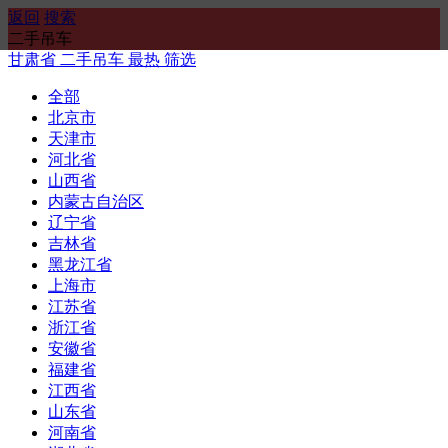
返回
搜索
二手吊车
甘肃省
二手吊车
最热
筛选
全部
北京市
天津市
河北省
山西省
内蒙古自治区
辽宁省
吉林省
黑龙江省
上海市
江苏省
浙江省
安徽省
福建省
江西省
山东省
河南省