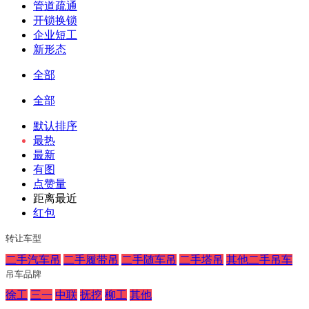
管道疏通
开锁换锁
企业短工
新形态
全部
全部
默认排序
最热
最新
有图
点赞量
距离最近
红包
转让车型
二手汽车吊
二手履带吊
二手随车吊
二手塔吊
其他二手吊车
吊车品牌
徐工
三一
中联
抚挖
柳工
其他