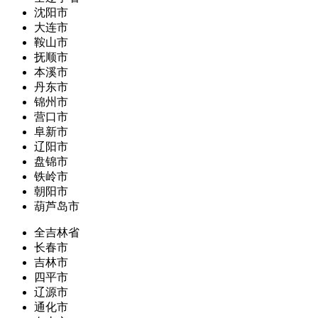
沈阳市
大连市
鞍山市
抚顺市
本溪市
丹东市
锦州市
营口市
阜新市
辽阳市
盘锦市
铁岭市
朝阳市
葫芦岛市
全吉林省
长春市
吉林市
四平市
辽源市
通化市