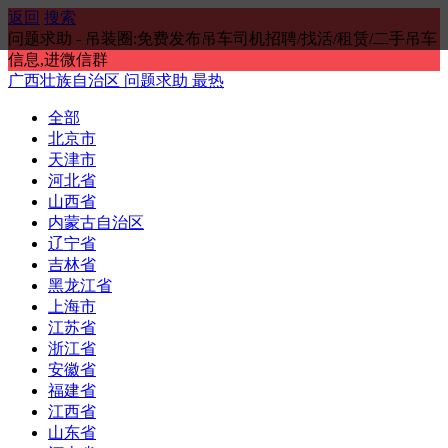
返回
搜索
问题求助 - 吊装圈:免费发布吊车司机招聘/找活/租赁/二手吊车
信息,进微信群
广西壮族自治区
问题求助
最热
全部
北京市
天津市
河北省
山西省
内蒙古自治区
辽宁省
吉林省
黑龙江省
上海市
江苏省
浙江省
安徽省
福建省
江西省
山东省