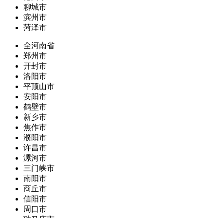
聊城市
滨州市
菏泽市
全河南省
郑州市
开封市
洛阳市
平顶山市
安阳市
鹤壁市
新乡市
焦作市
濮阳市
许昌市
漯河市
三门峡市
南阳市
商丘市
信阳市
周口市