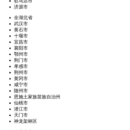
驻马店市
济源市
全湖北省
武汉市
黄石市
十堰市
宜昌市
襄阳市
鄂州市
荆门市
孝感市
荆州市
黄冈市
咸宁市
随州市
恩施土家族苗族自治州
仙桃市
潜江市
天门市
神龙架林区