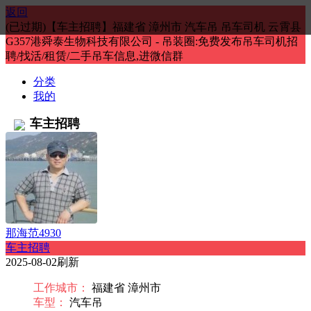
返回
(已过期)【车主招聘】福建省 漳州市 汽车吊 吊车司机 云霄县
G357港舜泰生物科技有限公司 - 吊装圈:免费发布吊车司机招
聘/找活/租赁/二手吊车信息,进微信群
分类
我的
车主招聘
那海范4930
车主招聘
2025-08-02刷新
工作城市：
福建省 漳州市
车型：
汽车吊