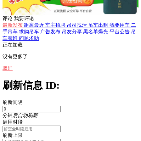
评论
我要评论
最新发布
距离最近
车主招聘
吊司找活
吊车出租
我要用车
二
手吊车
求购吊车
广告发布
吊友分享
黑名单爆光
平台公告
吊
车替班
问题求助
正在加载
没有更多了
取消
刷新信息 ID:
刷新间隔
分钟
后自动刷新
启用时段
刷新上限