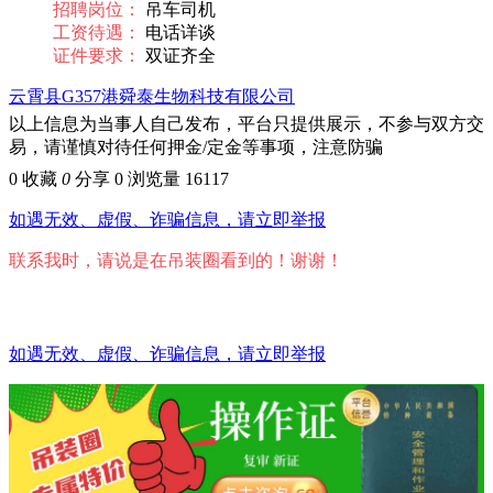
招聘岗位：
吊车司机
工资待遇：
电话详谈
证件要求：
双证齐全
云霄县G357港舜泰生物科技有限公司
以上信息为当事人自己发布，平台只提供展示，不参与双方交
易，请谨慎对待任何押金/定金等事项，注意防骗
0
收藏
0
分享 0
浏览量 16117
如遇无效、虚假、诈骗信息，请立即举报
联系我时，请说是在吊装圈看到的！谢谢！
如遇无效、虚假、诈骗信息，请立即举报