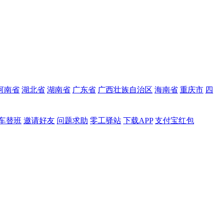
河南省
湖北省
湖南省
广东省
广西壮族自治区
海南省
重庆市
四
车替班
邀请好友
问题求助
零工驿站
下载APP
支付宝红包