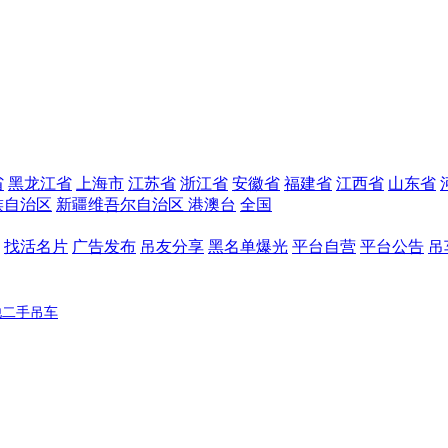
省
黑龙江省
上海市
江苏省
浙江省
安徽省
福建省
江西省
山东省
族自治区
新疆维吾尔自治区
港澳台
全国
找活名片
广告发布
吊友分享
黑名单爆光
平台自营
平台公告
吊
他二手吊车