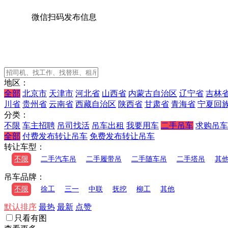
微信扫码发布信息
地区：
全部
北京市
天津市
河北省
山西省
内蒙古自治区
辽宁省
吉林
川省
贵州省
云南省
西藏自治区
陕西省
甘肃省
青海省
宁夏回
分类：
不限
车主招聘
吊司找活
吊车出租
我要用车
二手吊车
求购吊车
全部
付费发布转让吊车
免费发布转让吊车
转让车型：
不限
二手汽车吊
二手履带吊
二手随车吊
二手塔吊
其
吊车品牌：
不限
徐工
三一
中联
抚挖
柳工
其他
默认排序
最热
最新
点赞
只看有图