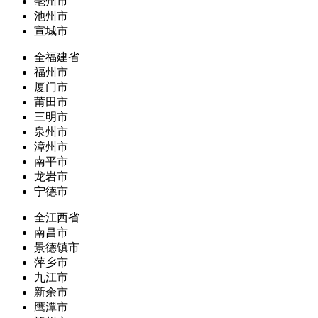
亳州市
池州市
宣城市
全福建省
福州市
厦门市
莆田市
三明市
泉州市
漳州市
南平市
龙岩市
宁德市
全江西省
南昌市
景德镇市
萍乡市
九江市
新余市
鹰潭市