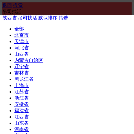
返回
搜索
吊司找活
陕西省
吊司找活
默认排序
筛选
全部
北京市
天津市
河北省
山西省
内蒙古自治区
辽宁省
吉林省
黑龙江省
上海市
江苏省
浙江省
安徽省
福建省
江西省
山东省
河南省