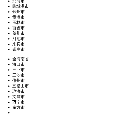
北海市
防城港市
钦州市
贵港市
玉林市
百色市
贺州市
河池市
来宾市
崇左市
全海南省
海口市
三亚市
三沙市
儋州市
五指山市
琼海市
文昌市
万宁市
东方市