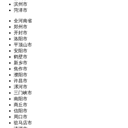
滨州市
菏泽市
全河南省
郑州市
开封市
洛阳市
平顶山市
安阳市
鹤壁市
新乡市
焦作市
濮阳市
许昌市
漯河市
三门峡市
南阳市
商丘市
信阳市
周口市
驻马店市