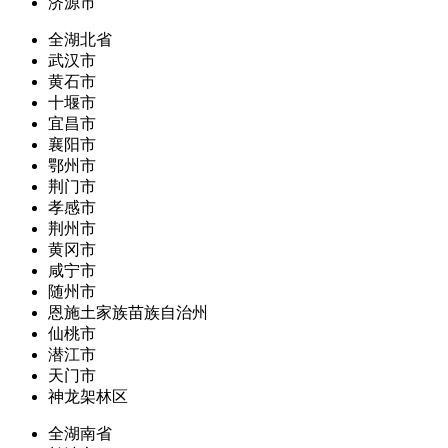
济源市
全湖北省
武汉市
黄石市
十堰市
宜昌市
襄阳市
鄂州市
荆门市
孝感市
荆州市
黄冈市
咸宁市
随州市
恩施土家族苗族自治州
仙桃市
潜江市
天门市
神龙架林区
全湖南省