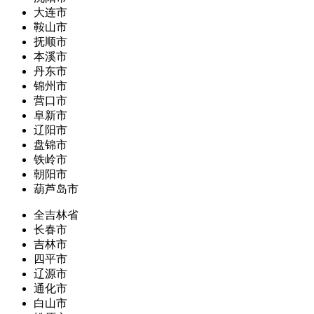
大连市
鞍山市
抚顺市
本溪市
丹东市
锦州市
营口市
阜新市
辽阳市
盘锦市
铁岭市
朝阳市
葫芦岛市
全吉林省
长春市
吉林市
四平市
辽源市
通化市
白山市