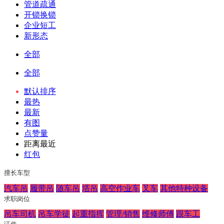
管道疏通
开锁换锁
企业短工
新形态
全部
全部
默认排序
最热
最新
有图
点赞量
距离最近
红包
擅长车型
汽车吊
履带吊
随车吊
塔吊
高空作业车
叉车
其他特种设备
求职岗位
吊车司机
吊车学徒
起重指挥
管理/销售
维修师傅
跟车工