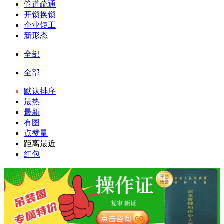
管道疏通
开锁换锁
企业短工
新形态
全部
全部
默认排序
最热
最新
有图
点赞量
距离最近
红包