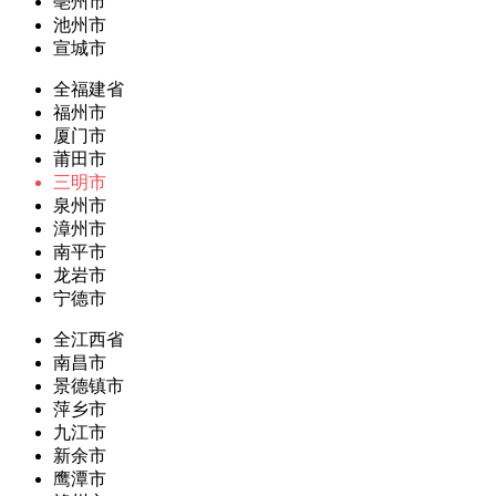
亳州市
池州市
宣城市
全福建省
福州市
厦门市
莆田市
三明市
泉州市
漳州市
南平市
龙岩市
宁德市
全江西省
南昌市
景德镇市
萍乡市
九江市
新余市
鹰潭市