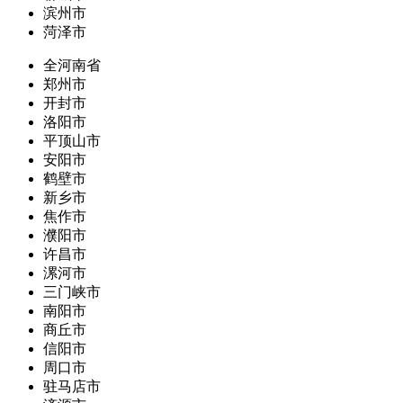
滨州市
菏泽市
全河南省
郑州市
开封市
洛阳市
平顶山市
安阳市
鹤壁市
新乡市
焦作市
濮阳市
许昌市
漯河市
三门峡市
南阳市
商丘市
信阳市
周口市
驻马店市