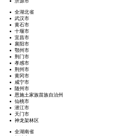
济源市
全湖北省
武汉市
黄石市
十堰市
宜昌市
襄阳市
鄂州市
荆门市
孝感市
荆州市
黄冈市
咸宁市
随州市
恩施土家族苗族自治州
仙桃市
潜江市
天门市
神龙架林区
全湖南省