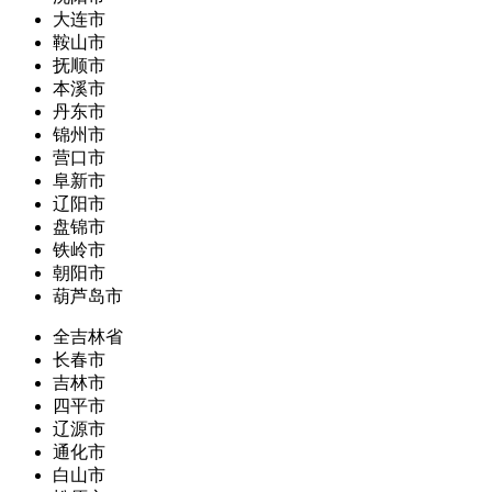
大连市
鞍山市
抚顺市
本溪市
丹东市
锦州市
营口市
阜新市
辽阳市
盘锦市
铁岭市
朝阳市
葫芦岛市
全吉林省
长春市
吉林市
四平市
辽源市
通化市
白山市