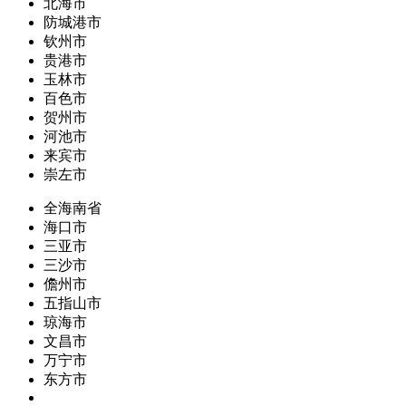
北海市
防城港市
钦州市
贵港市
玉林市
百色市
贺州市
河池市
来宾市
崇左市
全海南省
海口市
三亚市
三沙市
儋州市
五指山市
琼海市
文昌市
万宁市
东方市