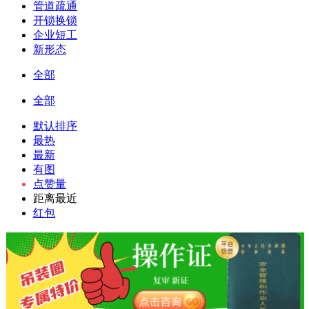
管道疏通
开锁换锁
企业短工
新形态
全部
全部
默认排序
最热
最新
有图
点赞量
距离最近
红包