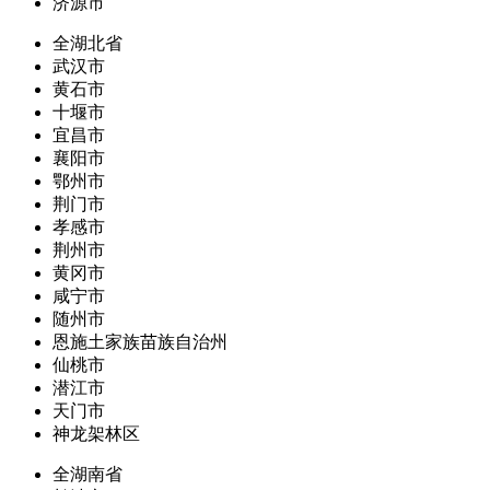
济源市
全湖北省
武汉市
黄石市
十堰市
宜昌市
襄阳市
鄂州市
荆门市
孝感市
荆州市
黄冈市
咸宁市
随州市
恩施土家族苗族自治州
仙桃市
潜江市
天门市
神龙架林区
全湖南省