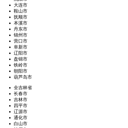
大连市
鞍山市
抚顺市
本溪市
丹东市
锦州市
营口市
阜新市
辽阳市
盘锦市
铁岭市
朝阳市
葫芦岛市
全吉林省
长春市
吉林市
四平市
辽源市
通化市
白山市