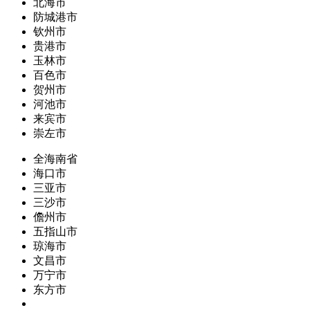
北海市
防城港市
钦州市
贵港市
玉林市
百色市
贺州市
河池市
来宾市
崇左市
全海南省
海口市
三亚市
三沙市
儋州市
五指山市
琼海市
文昌市
万宁市
东方市