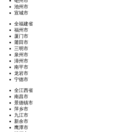
亳州市
池州市
宣城市
全福建省
福州市
厦门市
莆田市
三明市
泉州市
漳州市
南平市
龙岩市
宁德市
全江西省
南昌市
景德镇市
萍乡市
九江市
新余市
鹰潭市