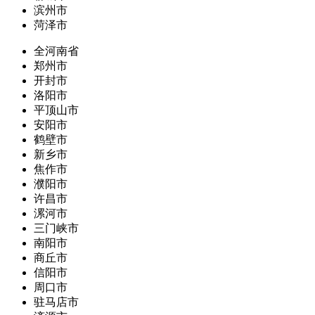
滨州市
菏泽市
全河南省
郑州市
开封市
洛阳市
平顶山市
安阳市
鹤壁市
新乡市
焦作市
濮阳市
许昌市
漯河市
三门峡市
南阳市
商丘市
信阳市
周口市
驻马店市