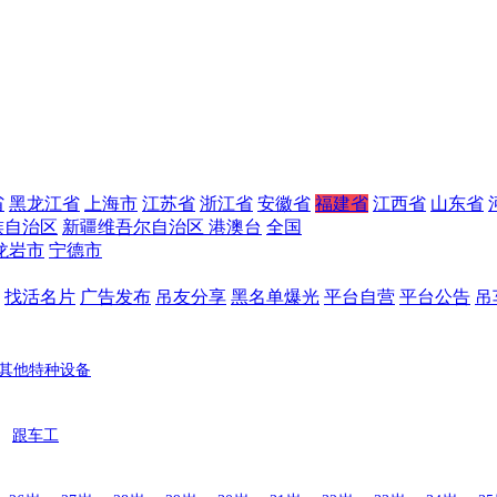
省
黑龙江省
上海市
江苏省
浙江省
安徽省
福建省
江西省
山东省
族自治区
新疆维吾尔自治区
港澳台
全国
龙岩市
宁德市
找活名片
广告发布
吊友分享
黑名单爆光
平台自营
平台公告
吊
其他特种设备
跟车工