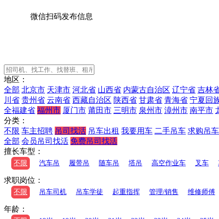
微信扫码发布信息
地区：
全部
北京市
天津市
河北省
山西省
内蒙古自治区
辽宁省
吉林
川省
贵州省
云南省
西藏自治区
陕西省
甘肃省
青海省
宁夏回
全福建省
福州市
厦门市
莆田市
三明市
泉州市
漳州市
南平市
分类：
不限
车主招聘
吊司找活
吊车出租
我要用车
二手吊车
求购吊车
全部
会员吊司找活
免费吊司找活
擅长车型：
不限
汽车吊
履带吊
随车吊
塔吊
高空作业车
叉车
求职岗位：
不限
吊车司机
吊车学徒
起重指挥
管理/销售
维修师傅
年龄：