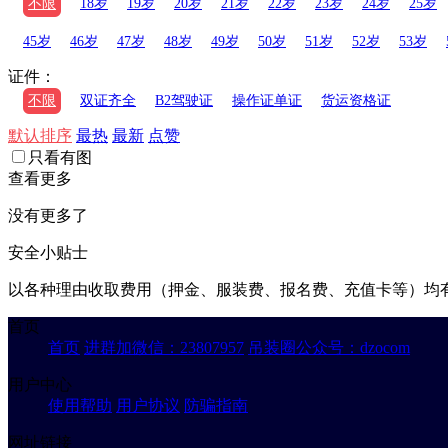
不限
18岁
19岁
20岁
21岁
22岁
23岁
24岁
25岁
45岁
46岁
47岁
48岁
49岁
50岁
51岁
52岁
53岁
证件：
不限
双证齐全
B2驾驶证
操作证单证
货运资格证
默认排序
最热
最新
点赞
只看有图
查看更多
没有更多了
安全小贴士
以各种理由收取费用（押金、服装费、报名费、充值卡等）均
首页
首页
进群加微信：23807957
吊装圈公众号：dzocom
用户中心
使用帮助
用户协议
防骗指南
网址链接