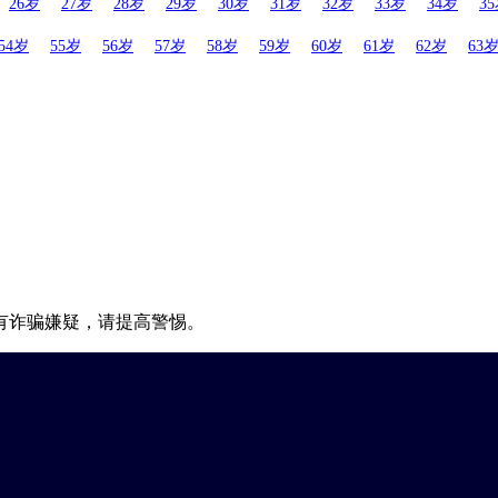
26岁
27岁
28岁
29岁
30岁
31岁
32岁
33岁
34岁
3
54岁
55岁
56岁
57岁
58岁
59岁
60岁
61岁
62岁
63
有诈骗嫌疑，请提高警惕。