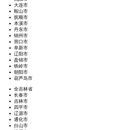
大连市
鞍山市
抚顺市
本溪市
丹东市
锦州市
营口市
阜新市
辽阳市
盘锦市
铁岭市
朝阳市
葫芦岛市
全吉林省
长春市
吉林市
四平市
辽源市
通化市
白山市