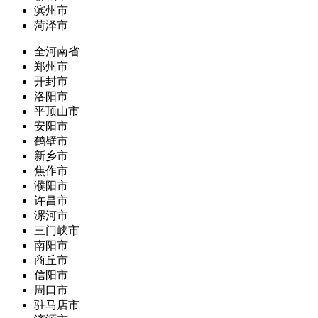
滨州市
菏泽市
全河南省
郑州市
开封市
洛阳市
平顶山市
安阳市
鹤壁市
新乡市
焦作市
濮阳市
许昌市
漯河市
三门峡市
南阳市
商丘市
信阳市
周口市
驻马店市