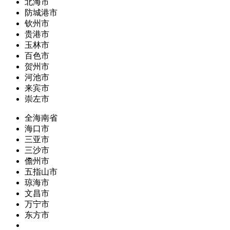
北海市
防城港市
钦州市
贵港市
玉林市
百色市
贺州市
河池市
来宾市
崇左市
全海南省
海口市
三亚市
三沙市
儋州市
五指山市
琼海市
文昌市
万宁市
东方市