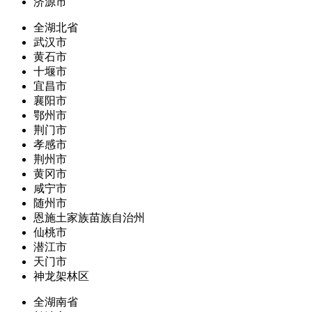
济源市
全湖北省
武汉市
黄石市
十堰市
宜昌市
襄阳市
鄂州市
荆门市
孝感市
荆州市
黄冈市
咸宁市
随州市
恩施土家族苗族自治州
仙桃市
潜江市
天门市
神龙架林区
全湖南省