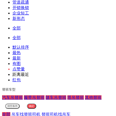
管道疏通
开锁换锁
企业短工
新形态
全部
全部
默认排序
最热
最新
有图
点赞量
距离最近
红包
替班车型
汽车吊替班
履带吊替班
随车吊替班
塔吊替班
其他替班
全部
吊车找替班司机
替班司机找吊车