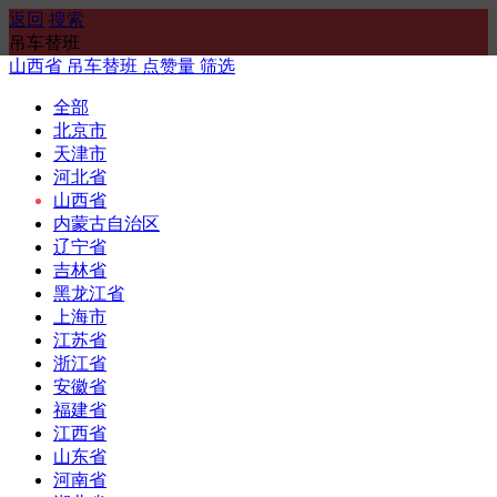
返回
搜索
吊车替班
山西省
吊车替班
点赞量
筛选
全部
北京市
天津市
河北省
山西省
内蒙古自治区
辽宁省
吉林省
黑龙江省
上海市
江苏省
浙江省
安徽省
福建省
江西省
山东省
河南省