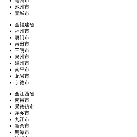
亳州市
池州市
宣城市
全福建省
福州市
厦门市
莆田市
三明市
泉州市
漳州市
南平市
龙岩市
宁德市
全江西省
南昌市
景德镇市
萍乡市
九江市
新余市
鹰潭市