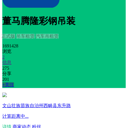
董马腾隆彩钢吊装
正式版
吊车租赁
汽车吊租赁
1691428
浏览
2
信息
275
分享
201
+关注
文山壮族苗族自治州西畴县东升路
计算距离中...
详情
商家动态
粉丝