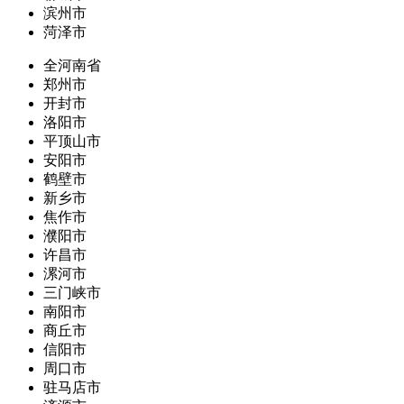
滨州市
菏泽市
全河南省
郑州市
开封市
洛阳市
平顶山市
安阳市
鹤壁市
新乡市
焦作市
濮阳市
许昌市
漯河市
三门峡市
南阳市
商丘市
信阳市
周口市
驻马店市