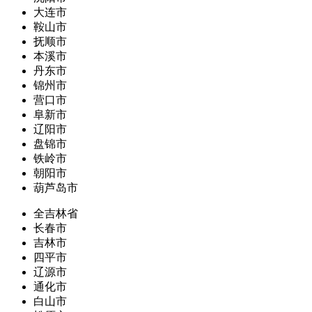
大连市
鞍山市
抚顺市
本溪市
丹东市
锦州市
营口市
阜新市
辽阳市
盘锦市
铁岭市
朝阳市
葫芦岛市
全吉林省
长春市
吉林市
四平市
辽源市
通化市
白山市