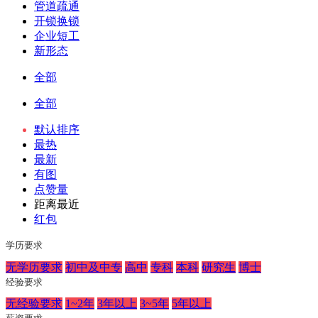
管道疏通
开锁换锁
企业短工
新形态
全部
全部
默认排序
最热
最新
有图
点赞量
距离最近
红包
学历要求
无学历要求
初中及中专
高中
专科
本科
研究生
博士
经验要求
无经验要求
1~2年
3年以上
3~5年
5年以上