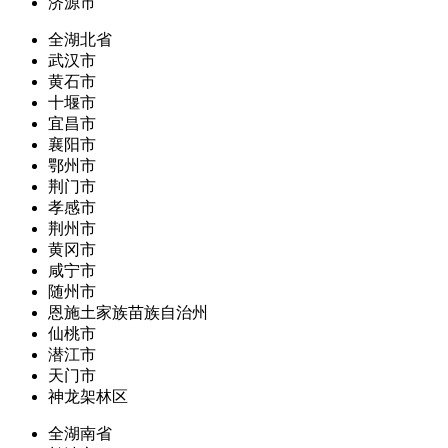
济源市
全湖北省
武汉市
黄石市
十堰市
宜昌市
襄阳市
鄂州市
荆门市
孝感市
荆州市
黄冈市
咸宁市
随州市
恩施土家族苗族自治州
仙桃市
潜江市
天门市
神龙架林区
全湖南省