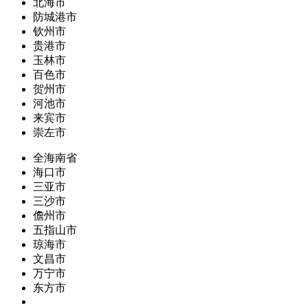
北海市
防城港市
钦州市
贵港市
玉林市
百色市
贺州市
河池市
来宾市
崇左市
全海南省
海口市
三亚市
三沙市
儋州市
五指山市
琼海市
文昌市
万宁市
东方市