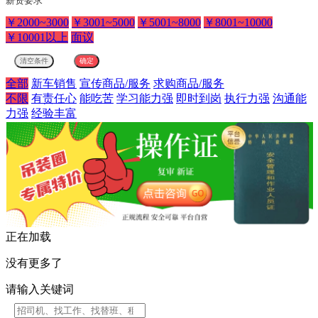
薪资要求
￥2000~3000
￥3001~5000
￥5001~8000
￥8001~10000
￥10001以上
面议
全部
新车销售
宣传商品/服务
求购商品/服务
不限
有责任心
能吃苦
学习能力强
即时到岗
执行力强
沟通能
力强
经验丰富
正在加载
没有更多了
请输入关键词