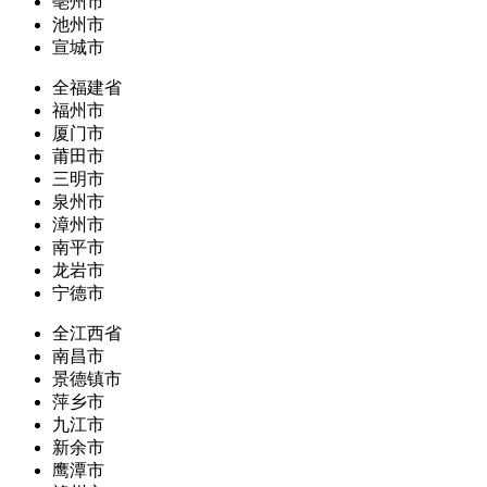
亳州市
池州市
宣城市
全福建省
福州市
厦门市
莆田市
三明市
泉州市
漳州市
南平市
龙岩市
宁德市
全江西省
南昌市
景德镇市
萍乡市
九江市
新余市
鹰潭市