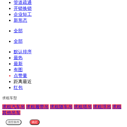
管道疏通
开锁换锁
企业短工
新形态
全部
全部
默认排序
最热
最新
有图
点赞量
距离最近
红包
求租车型
求租汽车吊
求租履带吊
求租随车吊
求租塔吊
求租浮吊
求租
其他吊车