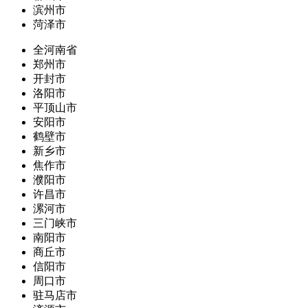
滨州市
菏泽市
全河南省
郑州市
开封市
洛阳市
平顶山市
安阳市
鹤壁市
新乡市
焦作市
濮阳市
许昌市
漯河市
三门峡市
南阳市
商丘市
信阳市
周口市
驻马店市