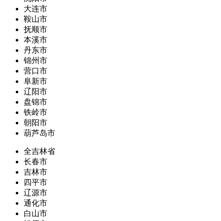
大连市
鞍山市
抚顺市
本溪市
丹东市
锦州市
营口市
阜新市
辽阳市
盘锦市
铁岭市
朝阳市
葫芦岛市
全吉林省
长春市
吉林市
四平市
辽源市
通化市
白山市