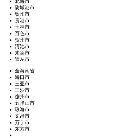
北海市
防城港市
钦州市
贵港市
玉林市
百色市
贺州市
河池市
来宾市
崇左市
全海南省
海口市
三亚市
三沙市
儋州市
五指山市
琼海市
文昌市
万宁市
东方市