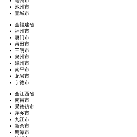
亳州市
池州市
宣城市
全福建省
福州市
厦门市
莆田市
三明市
泉州市
漳州市
南平市
龙岩市
宁德市
全江西省
南昌市
景德镇市
萍乡市
九江市
新余市
鹰潭市