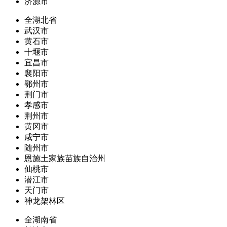
济源市
全湖北省
武汉市
黄石市
十堰市
宜昌市
襄阳市
鄂州市
荆门市
孝感市
荆州市
黄冈市
咸宁市
随州市
恩施土家族苗族自治州
仙桃市
潜江市
天门市
神龙架林区
全湖南省