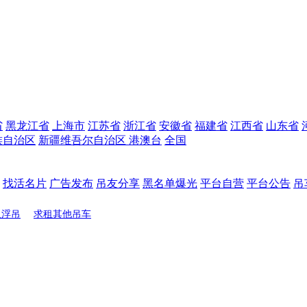
省
黑龙江省
上海市
江苏省
浙江省
安徽省
福建省
江西省
山东省
族自治区
新疆维吾尔自治区
港澳台
全国
找活名片
广告发布
吊友分享
黑名单爆光
平台自营
平台公告
吊
租浮吊
求租其他吊车