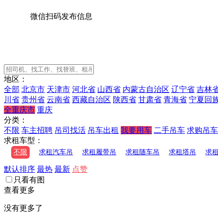
微信扫码发布信息
地区：
全部
北京市
天津市
河北省
山西省
内蒙古自治区
辽宁省
吉林
川省
贵州省
云南省
西藏自治区
陕西省
甘肃省
青海省
宁夏回
全重庆市
重庆
分类：
不限
车主招聘
吊司找活
吊车出租
我要用车
二手吊车
求购吊车
求租车型：
不限
求租汽车吊
求租履带吊
求租随车吊
求租塔吊
求
默认排序
最热
最新
点赞
只看有图
查看更多
没有更多了