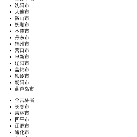
沈阳市
大连市
鞍山市
抚顺市
本溪市
丹东市
锦州市
营口市
阜新市
辽阳市
盘锦市
铁岭市
朝阳市
葫芦岛市
全吉林省
长春市
吉林市
四平市
辽源市
通化市