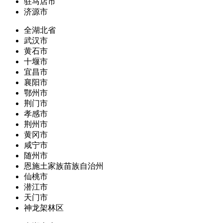
驻马店市
济源市
全湖北省
武汉市
黄石市
十堰市
宜昌市
襄阳市
鄂州市
荆门市
孝感市
荆州市
黄冈市
咸宁市
随州市
恩施土家族苗族自治州
仙桃市
潜江市
天门市
神龙架林区