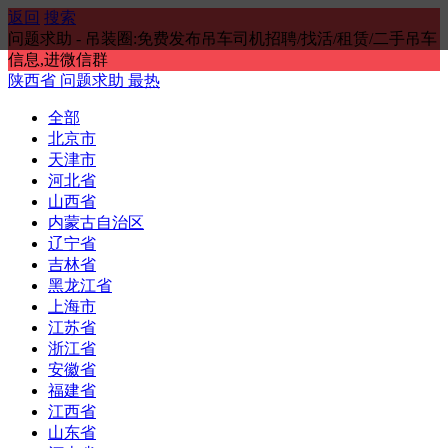
返回
搜索
问题求助 - 吊装圈:免费发布吊车司机招聘/找活/租赁/二手吊车
信息,进微信群
陕西省
问题求助
最热
全部
北京市
天津市
河北省
山西省
内蒙古自治区
辽宁省
吉林省
黑龙江省
上海市
江苏省
浙江省
安徽省
福建省
江西省
山东省