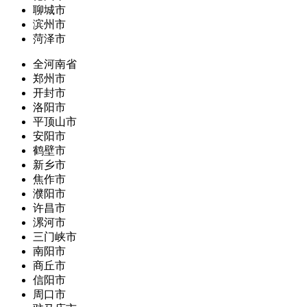
聊城市
滨州市
菏泽市
全河南省
郑州市
开封市
洛阳市
平顶山市
安阳市
鹤壁市
新乡市
焦作市
濮阳市
许昌市
漯河市
三门峡市
南阳市
商丘市
信阳市
周口市